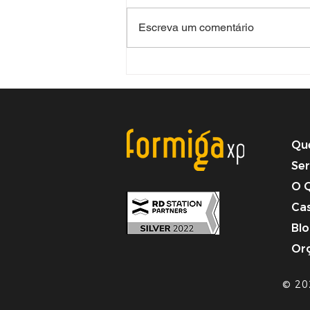
Escreva um comentário
O seu sucesso não está na
venda de imóveis
Qu
Ser
O 
Ca
Bl
Or
© 20