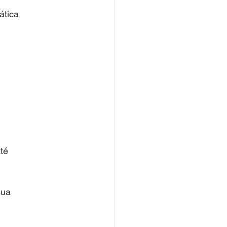
ática
té
sua