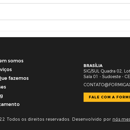
COMO O GOOGLE PODE
O Q
TE AJUDAR A VENDER
PAR
MAIS
LEA
IMP
em somos
BRASÍLIA
viços
SIG/SUL Quadra 02, Lot
Sala 01 - Sudoeste - 
Que fazemos
CONTATO@FORMIGAX
ses
og
FALE COM A FORM
çamento
22 Todos os direitos reservados. Desenvolvido por
nós me