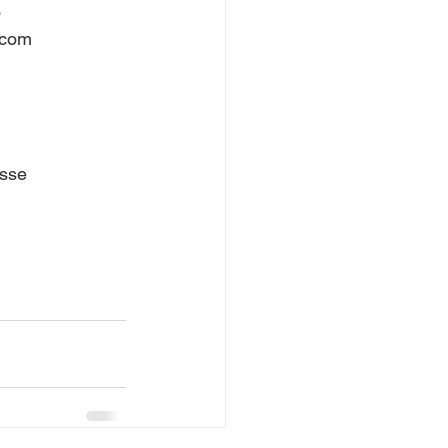
o
 com
esse