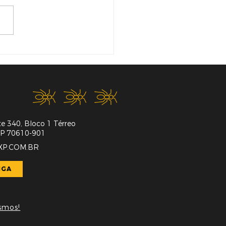
UE É UM CONTEÚDO
A GERAÇÃO DE
DS E POR QUE ISSO
ORTA?
e 340, Bloco 1 Térreo
CEP 70610-901
P.COM.BR
IGA
smos!