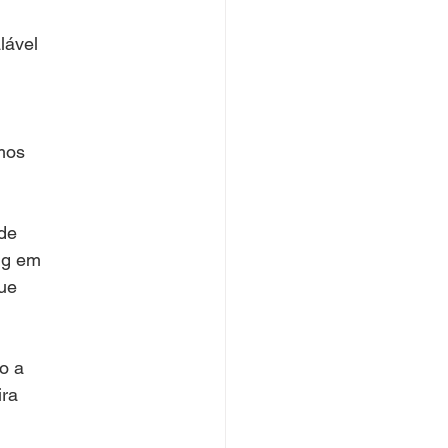
lável
mos
de
ng em
que
o a
ira