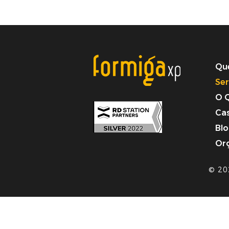
Qu
Ser
O 
Ca
Bl
Or
© 20