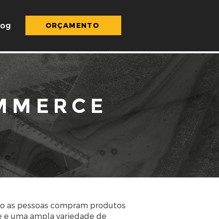
log
Orçamento
ORÇAMENTO
MMERCE
o as pessoas compram produtos
de e uma ampla variedade de