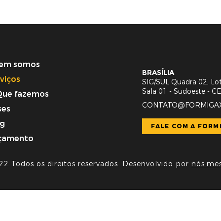
em somos
BRASÍLIA
viços
SIG/SUL Quadra 02, Lot
Sala 01 - Sudoeste - 
Que fazemos
CONTATO@FORMIGAX
ses
og
FALE COM A FORM
çamento
22 Todos os direitos reservados. Desenvolvido por
nós me