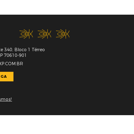
e 340, Bloco 1 Térreo
CEP 70610-901
P.COM.BR
IGA
smos!