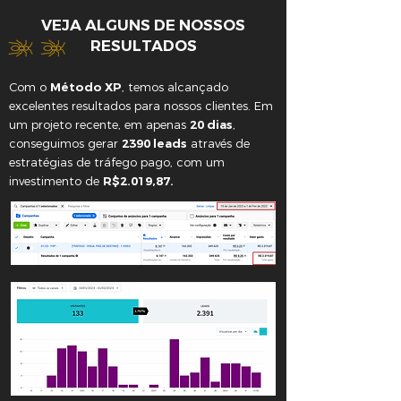
VEJA ALGUNS DE NOSSOS
RESULTADOS
Com o
Método XP
, temos alcançado
excelentes resultados para nossos clientes. Em
um projeto recente, em apenas
20 dias
,
conseguimos gerar
2390 leads
através de
estratégias de tráfego pago, com um
investimento de
R$2.019,87.