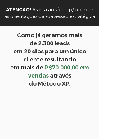
ATENÇÃO!
Assista ao vídeo p/ receber
as orientações da sua sessão estratégica
Como já geramos mais
de
2.300 leads
em 20 dias para um único
cliente
resultando
em mais de
R$70.000,00 em
vendas
através
do
Método XP
.