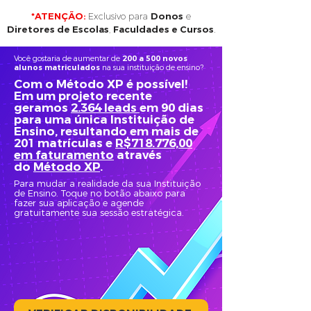
*ATENÇÃO:
Exclusivo para
Donos
e
Diretores de Escolas
,
Faculdades e Cursos
.
Você gostaria de aumentar de
200 a 500 novos
alunos matriculados
na sua instituição de ensino?
Com o Método XP é possível!
Em um projeto recente
geramos
2.364 leads
em 90 dias
para uma única Instituição de
Ensino, resultando em mais de
201 matrículas e
R$718.776,00
em faturamento
através
do
Método XP
.
Para mudar a realidade da sua Instituição
de Ensino. Toque no botão abaixo para
fazer sua aplicação e agende
gratuitamente sua sessão estratégica.